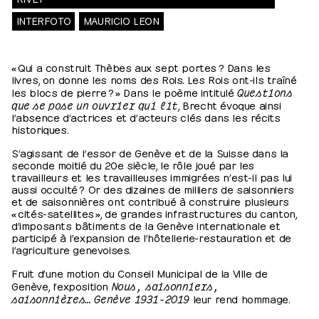
INTERFOTO
MAURICIO LEON
« Qui a construit Thèbes aux sept portes ? Dans les
livres, on donne les noms des Rois. Les Rois ont-ils traîné
les blocs de pierre ? » Dans le poème intitulé
Questions
que se pose un ouvrier qui lit
, Brecht évoque ainsi
l’absence d’actrices et d’acteurs clés dans les récits
historiques.
S’agissant de l’essor de Genève et de la Suisse dans la
seconde moitié du 20e siècle, le rôle joué par les
travailleurs et les travailleuses immigrées n’est-il pas lui
aussi occulté ? Or des dizaines de milliers de saisonniers
et de saisonnières ont contribué à construire plusieurs
« cités-satellites », de grandes infrastructures du canton,
d’imposants bâtiments de la Genève internationale et
participé à l’expansion de l’hôtellerie-restauration et de
l’agriculture genevoises.
Fruit d’une motion du Conseil Municipal de la Ville de
Genève, l’exposition
Nous, saisonniers,
saisonnières… Genève 1931-2019
leur rend hommage.