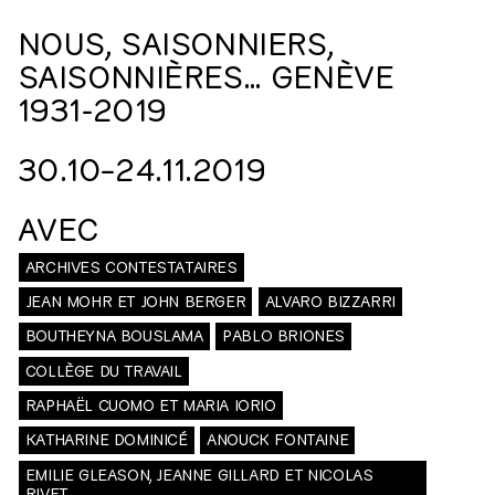
NOUS, SAISONNIERS,
SAISONNIÈRES… GENÈVE
1931-2019
30.10⁠–⁠​24.11.2019
AVEC
ARCHIVES CONTESTATAIRES
JEAN MOHR ET JOHN BERGER
ALVARO BIZZARRI
BOUTHEYNA BOUSLAMA
PABLO BRIONES
COLLÈGE DU TRAVAIL
RAPHAËL CUOMO ET MARIA IORIO
KATHARINE DOMINICÉ
ANOUCK FONTAINE
EMILIE GLEASON, JEANNE GILLARD ET NICOLAS
RIVET