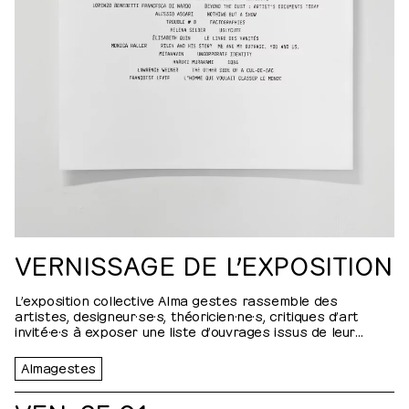
VERNISSAGE DE L’EXPOSITION
L’exposition collective Alma gestes rassemble des
artistes, designeur·se·s, théoricien·ne·s, critiques d’art
invité·e·s à exposer une liste d’ouvrages issus de leur
bibliothèque personnelle. Tout en évitant l’écueil que
peuvent représenter les anthologies constituées de livres
Almagestes
de prédilection,…