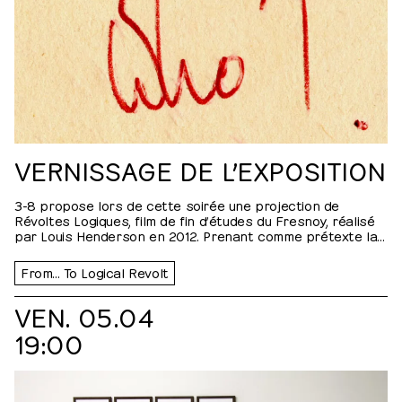
VERNISSAGE DE L’EXPOSITION
3-8 propose lors de cette soirée une projection de
Révoltes Logiques, film de fin d’études du Fresnoy, réalisé
par Louis Henderson en 2012. Prenant comme prétexte la
découverte du scénario d’un film jamais tourné, écrit par
les Nations Unies dans les années 50, traitant de la crise
From… To Logical Revolt
du Canal de…
VEN. 05.04
19:00