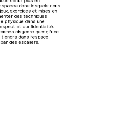
 espaces dans lesquels nous
jeux, exercices et mises en
imenter des techniques
se physique dans une
espect et confidentialité.
femmes cisgenre queer, l’une
se tiendra dans l’espace
 par des escaliers.