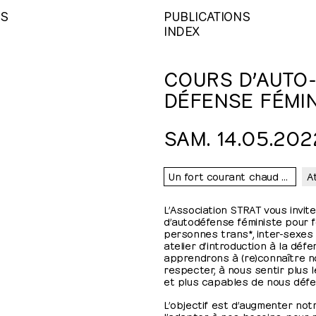
NS
PUBLICATIONS
INDEX
COURS D’AUTO
DÉFENSE FÉMIN
SAM. 14.05.2022,
Un fort courant chaud de lesbiennes perturbe l’ouest de la Suisse
At
L’Association STRAT vous invite
d’autodéfense féministe pour f
personnes trans*, inter-sexes et
atelier d’introduction à la déf
apprendrons à (re)connaître nos
respecter, à nous sentir plus 
et plus capables de nous déf
L’objectif est d’augmenter notr
l’adapter à nos besoins, pour 