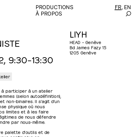
PRODUCTIONS
FR
EN
À PROPOS
-
LIYH
ISTE
HEAD – Genève
Bd James Fazy 15
1205 Genève
 9:30⁠–⁠13:30
elier
 à participer à un atelier
emmes (selon autodéfinition),
 non-binaires. Il s’agit d’un
ense physique où nous
 limites et à les faire
légitimes de nous défendre
endre par nous-même.
e palette d’outils et de
nous sentir plus en