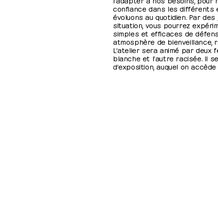
confiance dans les différents
évoluons au quotidien. Par des 
situation, vous pourrez expér
simples et efficaces de défen
atmosphère de bienveillance, r
L’atelier sera animé par deux 
blanche et l’autre racisée. Il 
d’exposition, auquel on accède