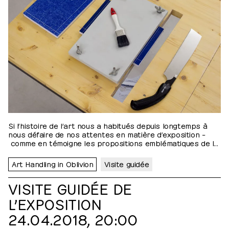
Si l’histoire de l’art nous a habitués depuis longtemps à
nous défaire de nos attentes en matière d’exposition –
comme en témoigne les propositions emblématiques de la
scène conceptuelle des années 60 – l’exposition comme
catalogue permet ici d’en renouveler le genre. Prenant au
Art Handling in Oblivion
Visite guidée
mot la tentative de Rob van Leijsen de réaliser une
exposition qui n’existe que sous la forme d’une édition, une…
VISITE GUIDÉE DE
L’EXPOSITION
24.04.2018, 20:00