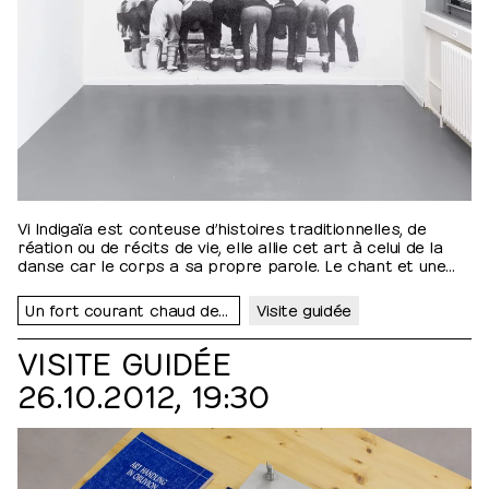
Vi Indigaïa est conteuse d’histoires traditionnelles, de
réation ou de récits de vie, elle allie cet art à celui de la
danse car le corps a sa propre parole. Le chant et une
prosodie rythmée font partie intégrante de son
expression scénique. Elle porte une parole poétique,
Un fort courant chaud de lesbiennes perturbe l’ouest de la Suisse
Visite guidée
fantastique et politique, comme elle porte ses identités
multiples de femme, noire et queer. LIYH, Head - Genève,…
VISITE GUIDÉE
26.10.2012, 19:30