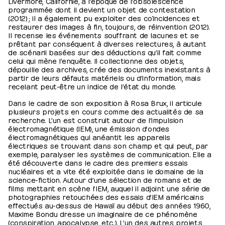
Livermore, Californie, à l’époque de l’obsolescence
programmée dont il devient un objet de contestation
(2012) ; il a également pu exploiter des coïncidences et
restaurer des images à fin, toujours, de réinvention (2012).
Il recense les événements souffrant de lacunes et se
prêtant par conséquent à diverses relectures, à autant
de scénarii basées sur des déductions qu’il fait comme
celui qui mène l’enquête. Il collectionne des objets,
dépouille des archives, crée des documents inexistants à
partir de leurs défauts matériels ou d’information, mais
recelant peut-être un indice de l’état du monde.
Dans le cadre de son exposition à Rosa Brux, il articule
plusieurs projets en cours comme des actualités de sa
recherche. L’un est construit autour de l’impulsion
électromagnétique (IEM), une émission d’ondes
électromagnétiques qui anéantit les appareils
électriques se trouvant dans son champ et qui peut, par
exemple, paralyser les systèmes de communication. Elle a
été découverte dans le cadre des premiers essais
nucléaires et a vite été exploitée dans le domaine de la
science-fiction. Autour d’une sélection de romans et de
films mettant en scène l’IEM, auquel il adjoint une série de
photographies retouchées des essais d’IEM américains
effectués au-dessus de Hawaï au début des années 1960,
Maxime Bondu dresse un imaginaire de ce phénomène
(conspiration, apocalypse, etc.). L’un des autres projets