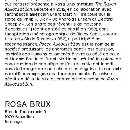
que l’artiste présente à Rosa Brux s’intitule
The Rosen
Association
. Débuté en 2012, en collaboration avec
l’architecte américain Brent Martin, il s’appuie sur le
texte de Philip K. Dick « Do Androids Dream of Electric
Sheep ? » [Les androïdes rêvent-ils de moutons
électriques ?] (écrit en 1966 et publié en 1968), dont
l’adaptation cinématographique de Ridley Scott, sous le
titre de « Blade Runner » (1982), a participé à sa
reconnaissance.
Rosen Association
est le nom de la
société produisant les androïdes dont il est question,
inspirés des humains et amenés à vivre au côté de ceux-
ci. Maxime Bondu et Brent Martin ont réalisé les plans de
construction de son siège californien qu’ils ont inscrit
dans la topographie actuelle de Los Angeles. Un contexte
narratif accompagne ces faux documents d’archive et
décrit en détail le site et centre de recherche de
Rosen
Association
.
ROSA BRUX
Rue de l’autonomie 9
1070 Bruxelles
1e étage