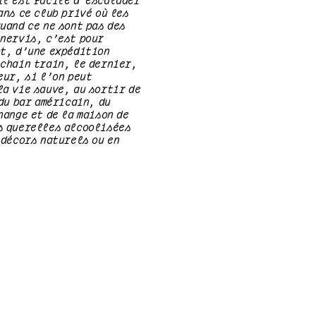
ans ce club privé où les
uand ce ne sont pas des
 nervis, c’est pour
pt, d’une expédition
ochain train, le dernier,
eur, si l’on peut
a vie sauve, au sortir de
 du bar américain, du
hange et de la maison de
s querelles alcoolisées
 décors naturels ou en