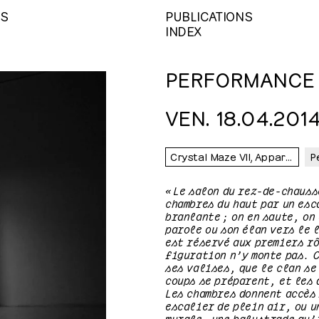
NS
PUBLICATIONS
INDEX
PERFORMANCE
VEN. 18.04.2014
Crystal Maze VII, Appartement à transformations
P
« Le salon du rez-de-chauss
chambres du haut par un esc
branlante ; on en saute, on 
parole ou son élan vers le 
est réservé aux premiers rô
figuration n’y monte pas. 
ses valises, que le clan se
coups se préparent, et les 
Les chambres donnent accès
escalier de plein air, ou u
murale, une balustrade qu’