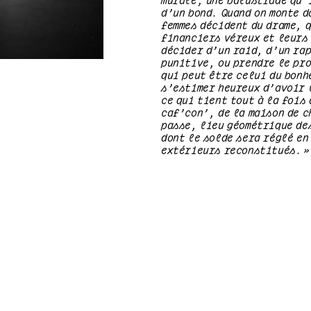
d’un bond. Quand on monte d
femmes décident du drame, q
financiers véreux et leurs
décider d’un raid, d’un ra
punitive, ou prendre le pr
qui peut être celui du bonh
s’estimer heureux d’avoir l
ce qui tient tout à la fois
caf’con’, de la maison de c
passe, lieu géométrique de
dont le solde sera réglé en
extérieurs reconstitués. »