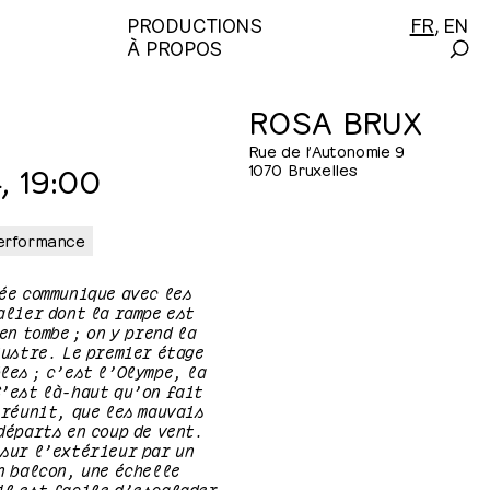
PRODUCTIONS
FR
EN
À PROPOS
ROSA BRUX
Rue de l’Autonomie 9
, 19:00
1070 Bruxelles
erformance
ée communique avec les
alier dont la rampe est
en tombe ; on y prend la
lustre. Le premier étage
les ; c’est l’Olympe, la
C’est là-haut qu’on fait
 réunit, que les mauvais
départs en coup de vent.
 sur l’extérieur par un
n balcon, une échelle
il est facile d’escalader