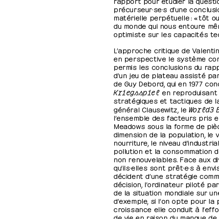
rapport pour étudier la questi
précurseur·se·s d’une conclusi
matérielle perpétuelle : « tôt o
du monde qui nous entoure mêm
optimiste sur les capacités te
L’approche critique de Valent
en perspective le système com
permis les conclusions du ra
d’un jeu de plateau assisté par
de Guy Debord, qui en 1977 conç
Kriegsspiel
en reproduisant
stratégiques et tactiques de la
général Clausewitz, le
World3 
l’ensemble des facteurs pris 
Meadows sous la forme de pièc
dimension de la population, le
nourriture, le niveau d’industria
pollution et la consommation 
non renouvelables. Face aux d
qu’ils·elles sont prêt·e·s à envi
décident d’une stratégie comm
décision, l’ordinateur piloté par
de la situation mondiale sur un
d’exemple, si l’on opte pour la
croissance elle conduit à l’ef
de vie en raison du manque de