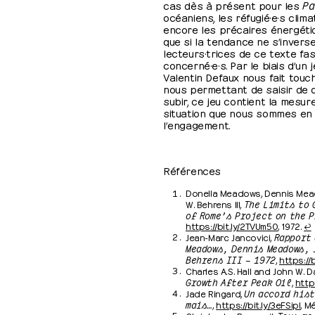
cas dès à présent pour les
Pa
océaniens, les réfugié·e·s clim
encore les précaires énergéti
que si la tendance ne s’inverse 
lecteurs·trices de ce texte fas
concerné·e·s. Par le biais d’un 
Valentin Defaux nous fait touch
nous permettant de saisir de qu
subir, ce jeu contient la mesure
situation que nous sommes en tr
l’engagement.
Références
Donella Meadows, Dennis Mead
W. Behrens III,
The Limits to 
of Rome’s Project on the 
https://bit.ly/2TVUm50
, 1972.
↩
Jean-Marc Jancovici,
Rapport 
Meadows, Dennis Meadows, 
Behrens III – 1972
,
https://
Charles A.S. Hall and John W. Day
Growth After Peak Oil
,
http
Jade Ringard,
Un accord hist
mais…
,
https://bit.ly/3eFSipl
, M