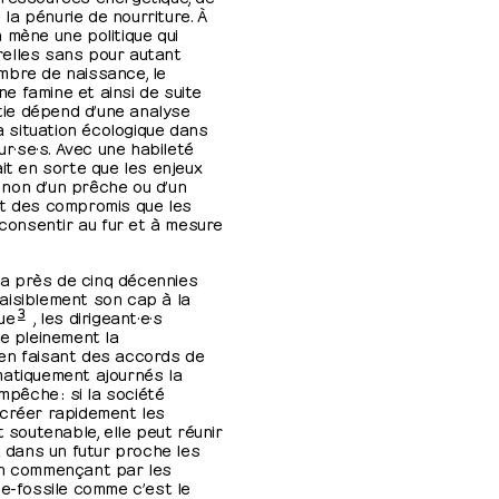
e la pénurie de nourriture. À
on mène une politique qui
elles sans pour autant
mbre de naissance, le
e famine et ainsi de suite
rtie dépend d’une analyse
la situation écologique dans
ur·se·s. Avec une habileté
ait en sorte que les enjeux
non d’un prêche ou d’un
et des compromis que les
 consentir au fur et à mesure
y a près de cinq décennies
aisiblement son cap à la
3
ue
, les dirigeant·e·s
re pleinement la
en faisant des accords de
matiquement ajournés la
mpêche : si la société
 créer rapidement les
outenable, elle peut réunir
a dans un futur proche les
En commençant par les
me-fossile comme c’est le