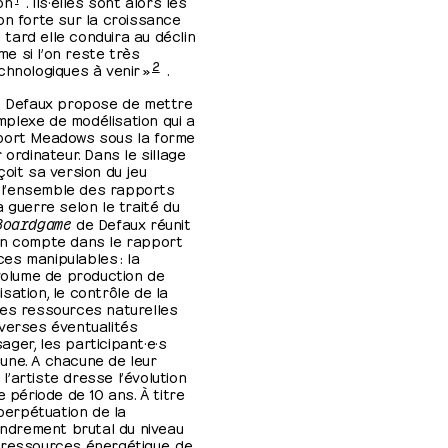
on
. Ils·elles sont alors les
on forte sur la croissance
u tard elle conduira au déclin
e si l’on reste très
2
chnologiques à venir »
.
in Defaux propose de mettre
plexe de modélisation qui a
pport Meadows sous la forme
 ordinateur. Dans le sillage
oit sa version du jeu
 l’ensemble des rapports
 guerre selon le traité du
Boardgame
de Defaux réunit
en compte dans le rapport
es manipulables : la
 volume de production de
lisation, le contrôle de la
des ressources naturelles
iverses éventualités
sager, les participant·e·s
une. A chacune de leur
 l’artiste dresse l’évolution
e période de 10 ans. À titre
 perpétuation de la
fondrement brutal du niveau
 ressources énergétique, de