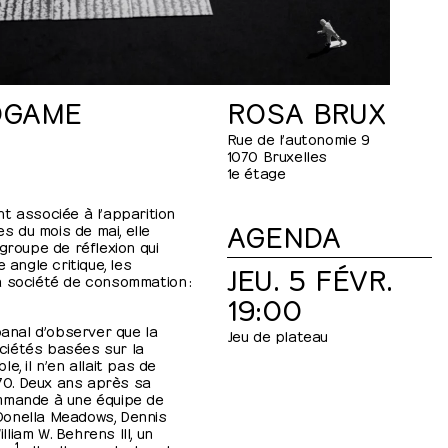
DGAME
ROSA BRUX
Rue de l’autonomie 9
1070 Bruxelles
1e étage
t associée à l’apparition
AGENDA
 du mois de mai, elle
groupe de réflexion qui
 angle critique, les
JEU. 5 FÉVR.
a société de consommation :
19:00
banal d’observer que la
Jeu de plateau
ciétés basées sur la
e, il n’en allait pas de
0. Deux ans après sa
mmande à une équipe de
Donella Meadows, Dennis
iam W. Behrens III, un
1