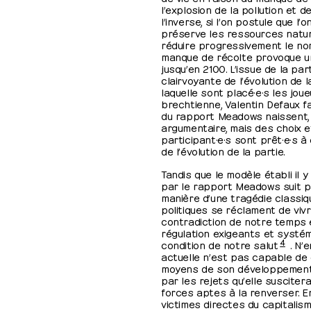
l’explosion de la pollution et d
l’inverse, si l’on postule que l’
préserve les ressources natur
réduire progressivement le no
manque de récolte provoque un
jusqu’en 2100. L’issue de la pa
clairvoyante de l’évolution de 
laquelle sont placé·e·s les joue
brechtienne, Valentin Defaux f
du rapport Meadows naissent, 
argumentaire, mais des choix 
participant·e·s sont prêt·e·s à
de l’évolution de la partie.
Tandis que le modèle établi il 
par le rapport Meadows suit p
manière d’une tragédie classiq
politiques se réclament de viv
contradiction de notre temps 
régulation exigeants et systé
4
condition de notre salut
. N’e
actuelle n’est pas capable de
moyens de son développement s
par les rejets qu’elle susciter
forces aptes à la renverser. 
victimes directes du capitalis