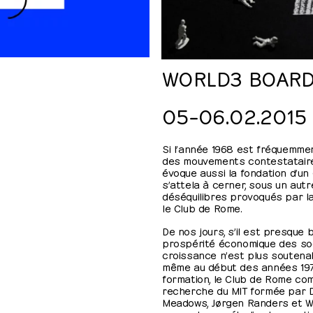
WORLD3 BOAR
05⁠–⁠​06.02.2015
Si l’année 1968 est fréquemmen
des mouvements contestataires
évoque aussi la fondation d’un 
s’attela à cerner, sous un autre
déséquilibres provoqués par l
le Club de Rome.
De nos jours, s’il est presque 
prospérité économique des so
croissance n’est plus soutenabl
même au début des années 197
formation, le Club de Rome co
recherche du MIT formée par 
Meadows, Jørgen Randers et Will