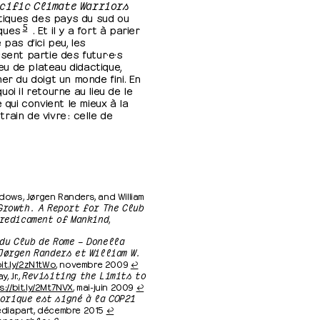
cific Climate Warriors
atiques des pays du sud ou
5
ques
. Et il y a fort à parier
pas d’ici peu, les
sent partie des futur·e·s
jeu de plateau didactique,
er du doigt un monde fini. En
oi il retourne au lieu de le
 qui convient le mieux à la
ain de vivre : celle de
ows, Jørgen Randers, and William
Growth. A Report for The Club
Predicament of Mankind
,
du Club de Rome – Donella
Jørgen Randers et William W.
bit.ly/2zN1tWo
, novembre 2009
↩
, Jr.,
Revisiting the Limits to
s://bit.ly/2Mt7NVX
, mai-juin 2009
↩
orique est signé à la COP21
édiapart, décembre 2015
↩